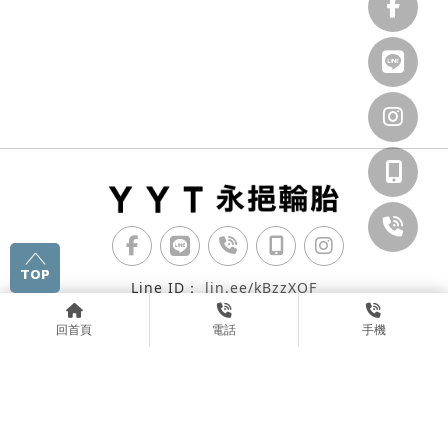
TOP
lin.ee/kBzzXOF
07-3753318
回首頁
電話
手機
07-3753318
07-3753317
高雄市仁武區澄觀路1300號
回首頁
關於我們
服務項目
作品精選
產品專區