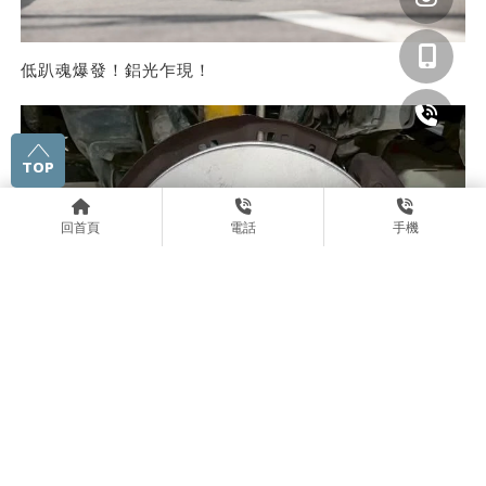
低趴魂爆發！鋁光乍現！
TOP
回首頁
電話
手機